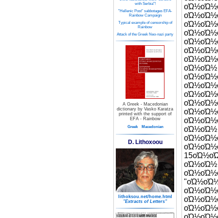
with Serbia"!
οΏ½οΏ½
"Hellenic Post" sabbotages EFA-
οΏ½ο
Rainbow Campaign
οΏ½οΏ½
Typical example of censorship of
Rainbow
οΏ½οΏ½
Attack of the Greek Neo-nazi party
οΏ½οΏ½
οΏ½ο
οΏ½οΏ
οΏ½οΏ
οΏ
οΏ½οΏ
οΏ½οΏ
οΏ½οΏ
A Greek - Macedonian
dictionary by Vasko Karatza
οΏ½ο
printed with the support of
EFA - Rainbow
οΏ½οΏ
Greek
Macedonian
ο
οΏ½οΏ½
D. Lithoxoou
οΏ½οΏ
15οΏ½
οΏ
οΏ½οΏ
"οΏ½οΏ
οΏ½οΏ½
lithoksou.net/home.html
οΏ½οΏ
"Extracts of Letters"
οΏ½ο
οΏ½οΏ½