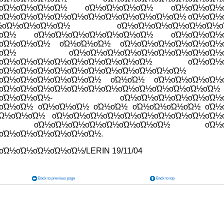
½οΏ½οΏ½οΏ½οΏ½ οΏ½οΏ½οΏ½οΏ½ οΏ½οΏ½οΏ½
οΏ½οΏ½οΏ½οΏ½οΏ½οΏ½οΏ½οΏ½οΏ½οΏ½οΏ½ οΏ½οΏ½
Ώ½οΏ½οΏ½οΏ½οΏ½ οΏ½οΏ½οΏ½οΏ½οΏ½οΏ½ο
½οΏ½ οΏ½οΏ½οΏ½οΏ½οΏ½οΏ½οΏ½ οΏ½οΏ½οΏ½
οΏ½οΏ½οΏ½ οΏ½οΏ½οΏ½ οΏ½οΏ½οΏ½οΏ½οΏ½οΏ½
½οΏ½ οΏ½οΏ½οΏ½οΏ½οΏ½οΏ½οΏ½οΏ½οΏ½
½οΏ½οΏ½οΏ½οΏ½οΏ½οΏ½οΏ½οΏ½οΏ½ οΏ½οΏ½
οΏ½οΏ½οΏ½οΏ½οΏ½οΏ½οΏ½οΏ½οΏ½οΏ½οΏ½
οΏ½οΏ½οΏ½οΏ½οΏ½οΏ½ οΏ½οΏ½ οΏ½οΏ½οΏ½οΏ½
οΏ½οΏ½οΏ½οΏ½οΏ½οΏ½οΏ½οΏ½οΏ½οΏ½οΏ½οΏ½οΏ½
Ώ½οΏ½οΏ½οΏ½- οΏ½οΏ½οΏ½οΏ½οΏ½οΏ½
οΏ½οΏ½ οΏ½οΏ½οΏ½ οΏ½οΏ½ οΏ½οΏ½οΏ½οΏ½ οΏ½
οΏ½οΏ½οΏ½ οΏ½οΏ½οΏ½οΏ½οΏ½οΏ½οΏ½οΏ½οΏ½οΏ½
Ώ½ οΏ½οΏ½οΏ½οΏ½οΏ½οΏ½οΏ½οΏ½ οΏ½
οΏ½οΏ½οΏ½οΏ½οΏ½οΏ½.
Ώ½οΏ½οΏ½οΏ½οΏ½/LERIN 19/11/04
Back to previous page
Back to top