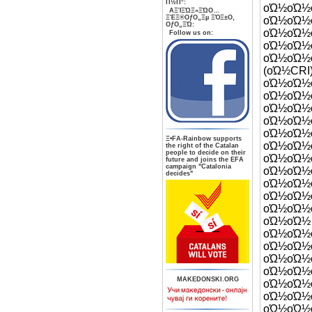
Π½Π°:
οΏ½
AΞΊΞΏΞ»ΞΏΟ…
ΞΈΞ®ΟƒΟ„Ξµ ΞΌΞ±Ο‚
οΏ½οΏ½
ΟƒΟ„ΞΏ:
οΏ½οΏ
Follow us on:
οΏ½οΏ½
οΏ½οΏ½
(οΏ½
οΏ½οΏ½
οΏ½
οΏ½οΏ½
οΏ½οΏ
οΏ½οΏ½
Ξ•FA-Rainbow supports
οΏ½οΏ½
the right of the Catalan
people to decide on their
οΏ½οΏ
future and joins the EFA
campaign "Catalonia
οΏ½οΏ
decides"
οΏ½οΏ
οΏ½οΏ½
οΏ½οΏ½
οΏ½ο
οΏ½οΏ
οΏ½οΏ
οΏ½ο
οΏ½οΏ
MAKEDONSKI.ORG
οΏ½οΏ½
οΏ½οΏ½
οΏ½ο