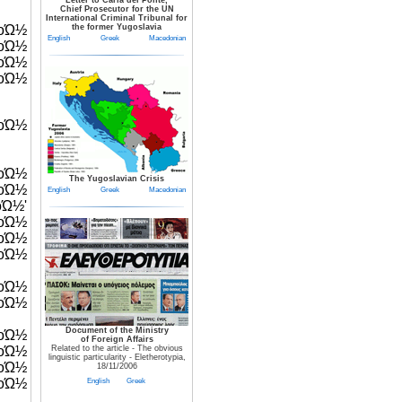
Letter to Carla del Ponte,
Chief Prosecutor for the UN
International Criminal Tribunal for
οΏ½
the former Yugoslavia
English
Greek
Macedonian
οΏ½
οΏ½
Ώ½
Ώ½
οΏ½
The Yugoslavian Crisis
οΏ½
English
Greek
Macedonian
Ώ½'
Ώ½
οΏ½
οΏ½
οΏ½
Ώ½
Document of the Ministry
οΏ½
of Foreign Affairs
Ώ½
Related to the article - The obvious
linguistic particularity - Eletherotypia,
οΏ½
18/11/2006
οΏ½
English
Greek