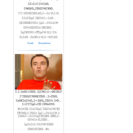
ΞΞ»Ξ»Ξ·Ξ½Ξ±Ο‚
ΞΉΟƒΟ„ΞΏΟΞΉΞΊΟΟ‚
Ξ”Ξ·ΞΌΞΏΞΊΟΞ±Ο„Ξ―Ξ± Ο„Ξ·Ο‚
ΞΞ±ΞΊΞµΞ΄ΞΏΞ½Ξ―Ξ±Ο‚ -
Ξ£ΞΊΟΟ€ΞΉΞ± ΞµΞ―Ξ½Ξ±ΞΉ
ΟΞ½ΞΏΞΌΞ± Ο€ΞΏΟ…
ΞµΞΊΟ†ΟΞ¬Ξ¶ΞµΞΉ Ο„Ξ·Ξ½
Ο„Ξ±Ο…Ο„ΟΟ„Ξ·Ο„Ξ¬ ΟƒΞ±Ο‚
Greek
Macedonian
Ξ Ξ Ξ±ΟΞ»ΞΏΟ‚ Ξ¦ΞΉΞ»Ξ―Ο€ΞΏΞ²
Ξ’ΞΏΟƒΞΊΟΟ€ΞΏΟ…Ξ»ΞΏΟ‚
Ξ±Ο€Ξ±Ξ½Ο„Ξ¬ ΟƒΟ„ΞΏΞ½ Ξ•Ο…
Ξ¬Ξ³Ξ³ΞµΞ»ΞΏ ΞΟ‰Ο†Ο.
Β«Ξ¤ΞΏ ΞΞ±ΞΊΞµΞ΄ΞΏΞ½ΞΉΞΊΟ
Ξ¶Ξ®Ο„Ξ·ΞΌΞ± ΞµΞ―Ξ½Ξ±ΞΉ Ξ·
Ξ±Ο‡Ξ―Ξ»Ξ»ΞµΞΉΞΏΟ‚ Ο€Ο„Ξ­
ΟΞ½Ξ± Ο„ΞΏΟ…
ΞµΞ»Ξ»Ξ·Ξ½ΞΉΞΊΞΏΟ
ΞΌΟΞΈΞΏΟ…Β».