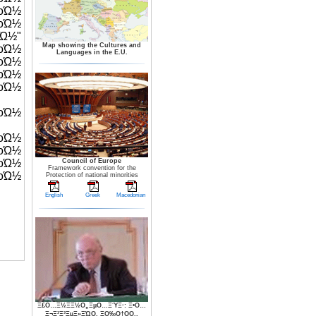
οΏ½
οΏ½
Ώ½"
Map showing the Cultures and
οΏ½
Languages in the E.U.
οΏ½
οΏ½
οΏ½
οΏ½
οΏ½
οΏ½
οΏ½
Council of Europe
Framework convention for the
οΏ½
Protection of national minorities
English
Greek
Macedonian
Ξ£Ο…Ξ½Ξ­Ξ½Ο„ΞµΟ…ΞΎΞ·: Ξ•Ο…
Ξ¬Ξ³Ξ³ΞµΞ»ΞΏΟ‚ ΞΟ‰Ο†ΟΟ‚,