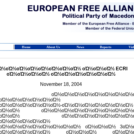
Home
About Us
News
Reports
Vid
Ώ½οΏ½οΏ½οΏ½οΏ½οΏ½οΏ½οΏ½ οΏ½οΏ½οΏ½ ECRI
οΏ½οΏ½οΏ½οΏ½ οΏ½οΏ½οΏ½οΏ½οΏ½οΏ½
November 18, 2004
 οΏ½οΏ½οΏ½οΏ½οΏ½οΏ½οΏ½οΏ½ο
οΏ½οΏ½οΏ½οΏ½οΏ½οΏ½
οΏ½οΏ½οΏ½οΏ½οΏ½οΏ½-οΏ½οΏ½οΏ½οΏ½οΏ½οΏ½οΏ½
½οΏ½οΏ½ οΏ½οΏ½οΏ½οΏ½οΏ½οΏ½οΏ½οΏ½οΏ½
Ώ½οΏ½οΏ½ οΏ½οΏ½οΏ½οΏ½οΏ½οΏ½οΏ½
οΏ½οΏ½οΏ½οΏ½οΏ½
οΏ½οΏ½οΏ½οΏ½οΏ½οΏ½οΏ½οΏ½ οΏ½οΏ½οΏ½ 3οΏ½
½οΏ½οΏ½οΏ½οΏ½οΏ½ οΏ½οΏ½οΏ½ οΏ½οΏ½