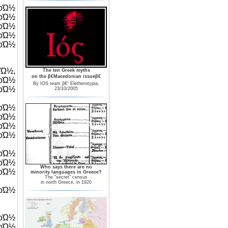
οΏ½
οΏ½
Ώ½
οΏ½
Ώ½
½,
The ten Greek myths
on the β€Macedonian issueβ€
Ώ½
By IOS team β€“ Eletherotypia,
οΏ½
23/10/2005
οΏ½
οΏ½
οΏ½
οΏ½
οΏ½
Ώ½
Who says there are no
οΏ½
minority languages in Greece?
The "secret" census
in north Greece, in 1920
οΏ½
οΏ½
οΏ½