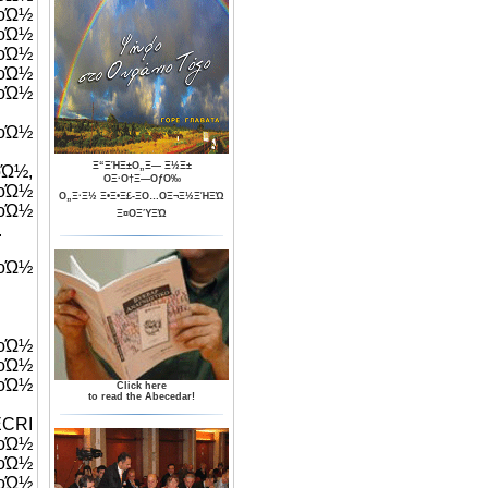
οΏ½
Ώ½
Ώ½
οΏ½
οΏ½
οΏ½
Ξ“ΞΉΞ±Ο„Ξ― Ξ½Ξ±
Ώ½,
ΟΞ·Ο†Ξ―ΟƒΟ‰
οΏ½
Ο„Ξ·Ξ½ Ξ•Ξ•Ξ£-ΞΟ…ΟΞ¬Ξ½ΞΉΞΏ
οΏ½
Ξ¤ΟΞΎΞΏ
.
οΏ½
Ώ½
οΏ½
Ώ½
Click here
to read the Abecedar!
CRI
οΏ½
οΏ½
Ώ½