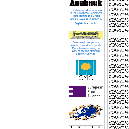
οΏ½ο
οΏ½οΏ
R. Nikovski: Memorandum
to the European Parliament
οΏ
Facts behind the Greek
politics towards Macedonia
οΏ½οΏ
English
Macedonian
οΏ
οΏ½οΏ½
οΏ½
"Proposed disciplinary
οΏ½ο
measures to stamp out the
Macedonian minority in
οΏ½οΏ
Greece by the National
Security Service"
οΏ½οΏ½
οΏ½οΏ½
οΏ½οΏ
οΏ½οΏ½
οΏ½ο
οΏ½οΏ½
οΏ½οΏ
οΏ½
οΏ½οΏ
οΏ½οΏ½
οΏ½οΏ
οΏ½οΏ½
οΏ½οΏ½
οΏ½οΏ
οΏ½οΏ