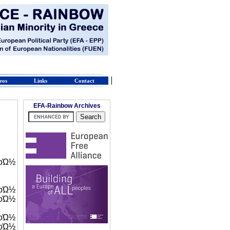
eos
Links
Contact
EFA-Rainbow Archives
Ώ½
οΏ½
οΏ½
οΏ½
οΏ½