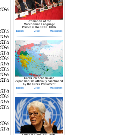
οΏ½
Promotion of the
Macedonian Language
Primer at the OSCE HDIM
οΏ½
English
Greek
Macedonian
οΏ½
οΏ½
½
οΏ½
οΏ½
οΏ½
Ώ½
οΏ½
Greek irredentism and
½
expansionism officially sanctioned
by the Greek Parliament
English
Greek
Macedonian
οΏ½
οΏ½
Ώ½
οΏ½
οΏ½
οΏ½