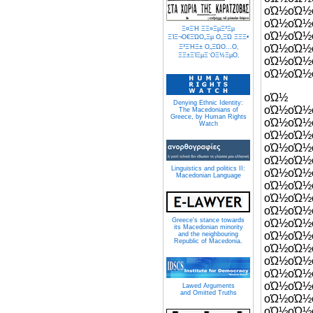
οΏ½οΏ½
οΏ½οΏ½
Ξ¤ΞΉ Ξ­Ξ»ΞµΞ³Ξµ
οΏ½οΏ½
ΞΊΞ¬Ο€ΞΏΟ„Ξµ Ο„ΞΏ ΞΞΞ•
οΏ½οΏ
Ξ³ΞΉΞ± Ο„ΞΏΟ…Ο‚
ΞΞ±ΞΊΞµΞ΄ΟΞ½ΞµΟ‚
οΏ½ο
οΏ½οΏ½
οΏ½
Denying Ethnic Identity:
οΏ½οΏ½
The Macedonians of
Greece, by Human Rights
οΏ½οΏ½
Watch
οΏ½οΏ
οΏ½οΏ½
οΏ½οΏ½
Linguistics and politics II:
οΏ½ο
Macedonian Language
οΏ½οΏ
οΏ½οΏ
οΏ½οΏ½
Greece's stance towards
οΏ½οΏ½
its Macedonian minority
οΏ½
and the neighbouring
Republic of Macedonia.
οΏ½οΏ½
οΏ½οΏ
οΏ½
οΏ½οΏ
Lawed Arguments
and Omitted Truths
οΏ½οΏ½
οΏ½οΏ½