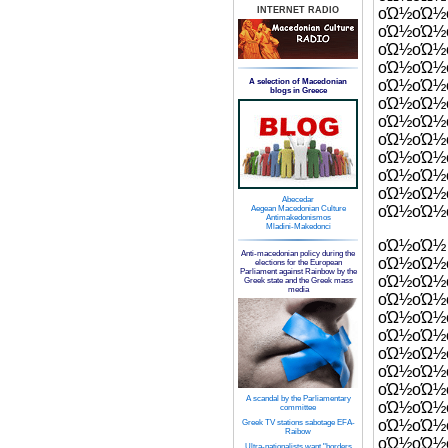
INTERNET RADIO
οΏ½οΏ
οΏ½ο
οΏ½ο
οΏ½οΏ
A selection of Macedonian
οΏ½οΏ
blogs in Greece
οΏ½οΏ½
οΏ½οΏ
οΏ½οΏ½
οΏ½οΏ½
οΏ½οΏ
οΏ½οΏ
Abecedar
οΏ½οΏ½
Aegean Macedonian Culture
Antimakedonismos
Mladini-Makedonci
οΏ½οΏ½
Anti-macedonian policy during the
οΏ½οΏ½
elections for the European
Parliament against Rainbow by the
οΏ½οΏ½
Greek state and the Greek mass
media
οΏ½οΏ½
οΏ½ο
οΏ½οΏ
οΏ
οΏ½οΏ½
οΏ½οΏ
A scandal by the Parliamentary
οΏ½οΏ½
committee
οΏ½οΏ
Greek TV stations sabotage EFA-
Raibow
οΏ
Ultra-nationalists want "borders