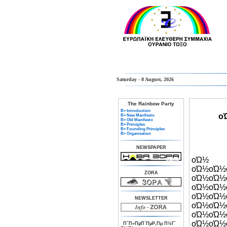
Saturday - 8 August, 2026
The Rainbow Party
Β» Introduction
ο
Β» New Manifesto
Β» Old Manifesto
Β» Principles
Β» Founding Principles
Β» Organisation
NEWSPAPER
οΏ½
οΏ½οΏ½
ZORA
οΏ½οΏ½
οΏ½οΏ
οΏ½ο
NEWSLETTER
οΏ½οΏ½
οΏ½οΏ½
οΏ½οΏ
Π΅Π»ΠµΠ΄ΠµΡ‚Πµ Π½Γ¨