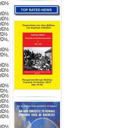
Ώ½
οΏ½
οΏ½
οΏ½
οΏ½
οΏ½
½,
οΏ½
Ώ½,
οΏ½
οΏ½
οΏ½
οΏ½
½.
οΏ½
οΏ½
Ώ½
οΏ½
οΏ½
Ώ½