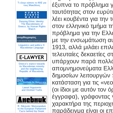
έξυπνα το πρόβλημα γι
Τι έλεγε κάποτε το ΚΚΕ για
τους Μακεδόνες
ταυτότητας στον ευρύ
λέει κουβέντα για την
Denying Ethnic Identity:
στον ελληνικό τμήμα τ
The Macedonians of
Greece, by Human Rights
Watch
πρόβλημα για την Ελλ
με την ενσωμάτωση αυ
1913, αλλά μιλάει επιλε
Linguistics and politics II:
Macedonian Language
τελευταίες δεκαετίες 
υπάρχουν παρά πολλά
Greece's stance towards
απομνημονεύματα Ελλ
its Macedonian minority
and the neighbouring
Republic of Macedonia.
δημοσίων λειτουργών 
κατάσταση για τις «νε
(οι ίδιοι με αυτόν τον 
Lawed Arguments
and Omitted Truths
έγγραφα), γράφοντας γ
χαρακτήρα της περιοχ
R. Nikovski: Memorandum
παράδειγμα είναι οι ε
to the European Parliament
Facts behind the Greek