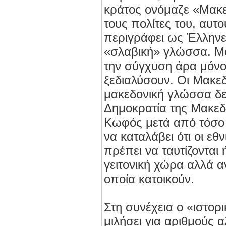
κράτος ονόμαζε «Μακ
τους πολίτες του, αυτ
περιγράφει ως Έλληνε
«σλαβική» γλώσσα. Μό
την σύγχυση άρα μόνοι
ξεδιαλύσουν. Οι Μακε
μακεδονική γλώσσα δεν
Δημοκρατία της Μακεδ
Κωφός μετά από τόσο 
να καταλάβει ότι οι εθν
πρέπει να ταυτίζονται
γειτονική χώρα αλλά 
οποία κατοικούν.
Στη συνέχεια ο «ιστορ
μιλήσει για αριθμούς 