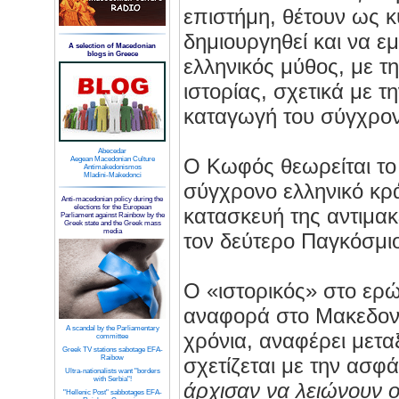
επιστήμη, θέτουν ως κ
δημιουργηθεί και να ε
A selection of Macedonian
blogs in Greece
ελληνικός μύθος, με τ
ιστορίας, σχετικά με τ
καταγωγή του σύγχρον
Abecedar
Ο Κωφός θεωρείται τ
Aegean Macedonian Culture
Antimakedonismos
Mladini-Makedonci
σύγχρονο ελληνικό κρά
Anti-macedonian policy during the
elections for the European
κατασκευή της αντιμακ
Parliament against Rainbow by the
Greek state and the Greek mass
media
τον δεύτερο Παγκόσμι
Ο «ιστορικός» στο ερώτ
αναφορά στο Μακεδονι
A scandal by the Parliamentary
χρόνια, αναφέρει μετα
committee
Greek TV stations sabotage EFA-
Raibow
σχετίζεται με την ασφ
Ultra-nationalists want "borders
with Serbia"!
άρχισαν να λειώνουν ο
"Hellenic Post" sabbotages EFA-