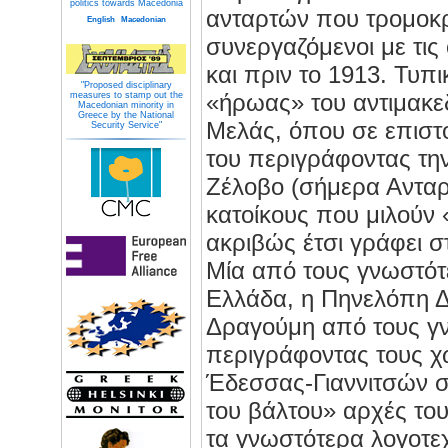
politics towards Macedonia
ανταρτών που τρομοκ
English
Macedonian
συνεργαζόμενοι με τι
και πριν το 1913. Τυπ
"Proposed disciplinary
«ήρωας» του αντιμακ
measures to stamp out the
Macedonian minority in
Greece by the National
Μελάς, όπου σε επιστ
Security Service"
του περιγράφοντας τη
Ζέλοβο (σήμερα Ανταρτ
κατοίκους που μιλούν
ακριβώς έτσι γράφει σ
Μία από τους γνωστότ
Ελλάδα, η Πηνελόπη Δ
Δραγούμη από τους γν
περιγράφοντας τους χ
Έδεσσας-Γιαννιτσών σ
του βάλτου» αρχές το
τα γνωστότερα λογοτεχ