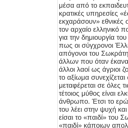
μέσα από το εκπαιδευτ
κρατικές υπηρεσίες «έ
εκχαράσουν» εθνικές σ
τον αρχαίο ελληνικό π
για την δημιουργία του
πως οι σύγχρονοι Έλλη
απόγονοι του Σωκράτη,
άλλων που όταν έκανα
άλλοι λαοί ως άγριοι ζ
το αξίωμα συνεχίζεται
μεταφέρεται σε όλες τ
τέτοιος μύθος είναι ελ
άνθρωπο. Έτσι το ερ
του λέει στην ψυχή και
είσαι το «παιδί» του Σ
«παιδί» κάποιων απο