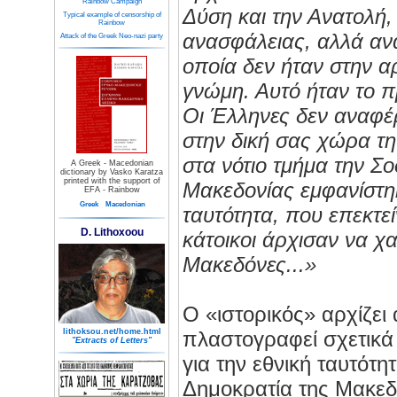
Rainbow Campaign
Δύση και την Ανατολή,
Typical example of censorship of
Rainbow
ανασφάλειας, αλλά ανα
Attack of the Greek Neo-nazi party
οποία δεν ήταν στην α
γνώμη. Αυτό ήταν το π
Οι Έλληνες δεν αναφέρ
στην δική σας χώρα τη
στα νότιο τμήμα την Σο
A Greek - Macedonian
dictionary by Vasko Karatza
printed with the support of
Μακεδονίας εμφανίστη
EFA - Rainbow
Greek
Macedonian
ταυτότητα, που επεκτείν
D. Lithoxoou
κάτοικοι άρχισαν να χ
Μακεδόνες...»
Ο «ιστορικός» αρχίζει
lithoksou.net/home.html
πλαστογραφεί σχετικά 
"Extracts of Letters"
για την εθνική ταυτότη
Δημοκρατία της Μακεδ