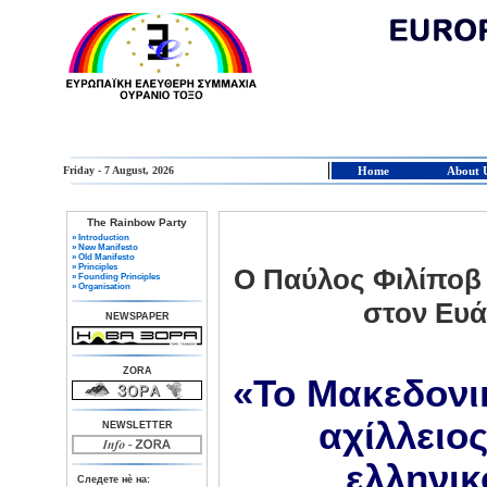
Friday - 7 August, 2026
Home
About 
The Rainbow Party
» Introduction
» New Manifesto
» Old Manifesto
» Principles
Ο Παύλος Φιλίπο
» Founding Principles
» Organisation
στον Ευ
NEWSPAPER
ZORA
«Το Μακεδονικ
αχίλλειο
NEWSLETTER
ελληνικ
Следете нè на: