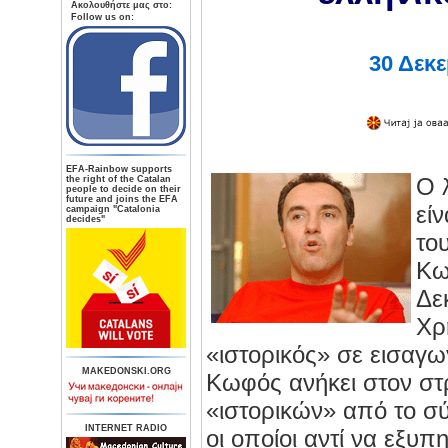
Aκολουθήστε μας στο:
Follow us on:
30 Δεκε
ΕFA-Rainbow supports
Ο 
the right of the Catalan
people to decide on their
future and joins the EFA
εί
campaign "Catalonia
decides"
το
Κω
Δε
Χρ
«ιστορικός» σε εισαγωγ
MAKEDONSKI.ORG
Κωφός ανήκει στον στ
«ιστορικών» από το σύ
INTERNET RADIO
οι οποίοι αντί να εξυπ