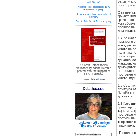
од античкио
with Serbia"!
простори и 
"Hellenic Post" sabbotages EFA-
Rainbow Campaign
Ова претст
Typical example of censorship of
грчката по
Rainbow
грчкото оп
Attack of the Greek Neo-nazi party
кога збору
правото на
демократск
1.4 За жал 
помирено со
македонско
името на с
политика но
промовира 
денационал
македонско
A Greek - Macedonian
демократск
dictionary by Vasko Karatza
на терминот
printed with the support of
EFA - Rainbow
постоење на
името, иден
Greek
Macedonian
1.5 Суштин
D. Lithoxoou
почитува о
бидејќи со 
државата.
1.6 Како ш
Грција пред
тајната на 
постоеше ма
противи на
теоретски б
lithoksou.net/home.html
гласи вака:
"Extracts of Letters"
„Господа пр