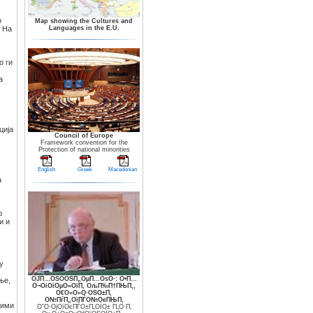
о
Map showing the Cultures and
. На
Languages in the E.U.
о ги
а
ција
Council of Europe
Framework convention for the
Protection of national minorities
English
Greek
Macedonian
а
о
и и
у
ОЈП…ОЅО­ОЅП„ОµП…ОѕО·: О•П…
ње,
О¬ОіОіОµО»ОїП‚ ОљП‰П†ПЊП‚,
О€О»О»О·ОЅО±П‚
О№ПѓП„ОїПЃО№ОєПЊП‚
жими
О”О·ОјОїОєПЃО±П„ОЇО± П„О·П‚