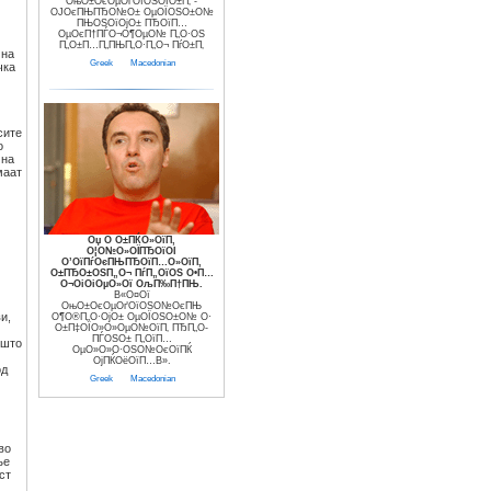
ОњО±ОєОµОґОїОЅОЇО±П‚ -
ОЈОєПЊПЂО№О± ОµОЇОЅО±О№
ПЊОЅОїОјО± ПЂОїП…
ОµОєП†ПЃО¬О¶ОµО№ П„О·ОЅ
П„О±П…П„ПЊП„О·П„О¬ ПѓО±П‚
 на
Greek
Macedonian
чка
сите
о
 на
маат
Оџ О О±ПЌО»ОїП‚
О¦О№О»ОЇПЂОїОІ
О’ОїПѓОєПЊПЂОїП…О»ОїП‚
О±ПЂО±ОЅП„О¬ ПѓП„ОїОЅ О•П…
О¬ОіОіОµО»Ої ОљП‰П†ПЊ.
В«О¤Ої
ОњО±ОєОµОґОїОЅО№ОєПЊ
и,
О¶О®П„О·ОјО± ОµОЇОЅО±О№ О·
О±П‡ОЇО»О»ОµО№ОїП‚ ПЂП„О­
ПЃОЅО± П„ОїП…
 што
ОµО»О»О·ОЅО№ОєОїПЌ
ОјПЌОёОїП…В».
од
Greek
Macedonian
во
ње
ст