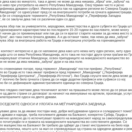
 дека како во минатото, така и денес не може да има никаква „збрка“ или „забуна“ на
о ниво при употребата на името Република Македонија. Овој термин чисто и јасно
дефинира државен субјект. Именувањата пак на одредени региони во Северна Грција с
Македонија“ се однесуваат пред се на внатрешните потреби на грчката администрација
га би се споредувале термините „Република Македонија“ и „Периферија Западна
, ќе се заклучи дека тие се различни еден со друг.
анува збор пак за универзитети, аеродроми, министерства и други субјекти во Грција шт
едонизираните карактеристики во последните 15-20 години во насловите, може многу
т начин да се преименуваат или пак да си ги вратат старите називи за да нема место з
буна“, ако така смета грчката држава. А и да останат такви, пак нема да има „забуна“
нува збор за внатрешна работа на Грција и внатрешна употреба на горенаведените
ј контекст интересно е да се напомене дека како што нема ниту еден регион, ниту едно
ција што се вика Република Македонија, исто така не постојат други грчки граѓани во Гр
онарекуваат етнички Македонци, освен припадниците на македонското малцинство во
чи не може да има никаква „забуна“ дури и на ова поле.
што споменавме погоре, пред терминот „Македонија“ постои префикс „Република“.
е во Грција исто така имаат префикси пред терминот „Македонија“ („Периферија
„Периферија Централна“, „Периферија Источна“). Ако Грција сеуште мисли дека може д
“ логично би било грчката страна да си најде додатни префикси или суфикси со кој
но би се дефинирале административните единици во северна Грција.
ално гледано сметаме дека техничкиот аспект на прашањето може лесно да се реши ак
 од двете страни се договорат за начинот на именување на артикли, производи, услуг
билатералните одоси на двете држави.
СОСЕДСКИТЕ ОДНОСИ И УЛОГАТА НА МЕЃУНАРОДНАТА ЗАЕДНИЦА
руваме дека за да имаме постојан мир, добри меѓудржавни односи и солидарност помеѓ
 држави и народи, треба поголемите држави на Балканот, конкретно Србија, Грција и
конечно целосно да го испочитуваат правото на македонскиот народ за самоопределува
о почитувајќи ги и правата на македонските малцинства во сопствените држави. Се
те малцинства на Балканот би требало да одбијат да станат инструменти на било која
вна политика, нешто што за жал се спроведуваше од страна на одредени држави и ре