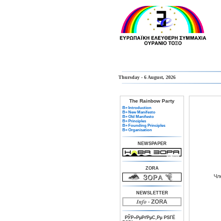
Thursday - 6 August, 2026
The Rainbow Party
В» Introduction
В» New Manifesto
В» Old Manifesto
В» Principles
В» Founding Principles
В» Organisation
NEWSPAPER
ZORA
Чл
NEWSLETTER
РЎР»РµРґРµС‚Рµ РЅГЁ