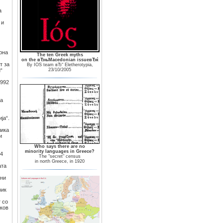
а
 и
рна
The ten Greek myths
on the вЂњMacedonian issueвЂќ
т за
By IOS team вЂ“ Eletherotypia,
“
23/10/2005
1992
ка
ја“.
лика
и
Who says there are no
minority languages in Greece?
44
The "secret" census
in north Greece, in 1920
ата
ени
зик
 со
аков