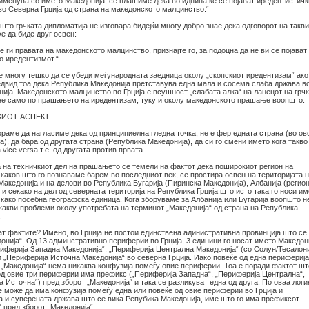
 именува со името Македонија, се плашиме дека во иднина ќе се појават иредентистичк
во Северна Грција од страна на македонското малцинство.“
што грчката дипломатија не изговара бидејќи многу добро знае дека одговорот на такв
е да биде друг освен:
е ги правата на македонското малцинство, признајте го, за подоцна да не ви се појават
о иредентизмот.“
е многу тешко да се убеди меѓународната заедница околу „скопскиот иредентизам“ ако
едвид тоа дека Република Македонија претставува една мала и сосема слаба држава в
ција. Македонското малцинство во Грција е всушност „слабата алка“ на ланецот на грч
не само по прашањето на иредентизам, туку и околу македонското прашање воопшто.
КИОТ АСПЕКТ
раме да нагласиме дека од принципиелна гледна точка, не е фер едната страна (во ово
ја), да бара од другата страна (Република Македонија), да си го смени името кога такво
vice versa т.е. од другата против првата.
а на техничкиот дел на прашањето се темели на фактот дека поширокиот регион на
каков што го познаваме барем во последниот век, се простира освен на територијата 
акедонија и на делови во Република Бугарија (Пиринска Македонија), Албанија (регио
 и секако на дел од северната територија на Република Грција што исто така го носи и
како посебна географска единица. Кога зборуваме за Албанија или Бугарија воопшто н
икакви проблеми околу употребата на терминот „Македонија“ од страна на Република
.
ат фактите? Имено, во Грција не постои единствена адинистративна провинција што се
онија“. Од 13 админстративно периферии во Грција, 3 единици го носат името Македони
риферија Западна Македонија“, „Периферија Централна Македонија“ (со Солун/Тесалон
и „Периферија Источна Македонија“ во северна Грција. Иако повеќе од една периферија
 „Македонија“ нема никаква конфузија помеѓу овие периферии. Тоа е поради фактот шт
 од овие три периферии има префикс („Периферија Западна“, „Периферија Централна“,
 Источна“) пред зборот „Македонија“ и така се разликуват една од друга. По оваа логи
е може да има конфузија помеѓу една или повеќе од овие периферии во Грција и
а и суверената држава што се вика Репубика Македонија, име што го има префиксот
 пред зборот „Македонија“.