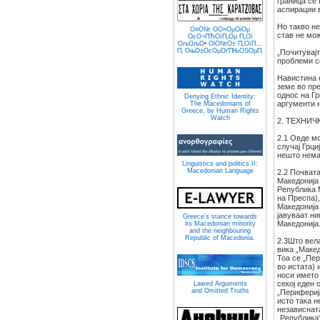
граница се
аспирации 
Но такво не
О¤О№ О­О»ОµОіОµ
став не мож
ОєО¬ПЂОїП„Оµ П„Ої
ОљОљО• ОіО№О± П„ОїП…
П‚ ОњО±ОєОµОґПЊОЅОµП‚
„Почитувајт
проблеми с
Навистина 
земе во пр
однос на Гр
Denying Ethnic Identity:
аргументи 
The Macedonians of
Greece, by Human Rights
Watch
2. ТЕХНИЧ
2.1 Овде мо
случај Грци
нешто нема 
Linguistics and politics II:
Macedonian Language
2.2 Почват
Македонија 
Република М
на Преспа),
Македонија 
јавуваат н
Greece's stance towards
Македонија
its Macedonian minority
and the neighbouring
Republic of Macedonia.
2.3Што вел
вика „Макед
Тоа се „Пе
во истата) 
носи името
секој еден
Lawed Arguments
and Omitted Truths
„Периферија
исто така н
независнат
„Република“