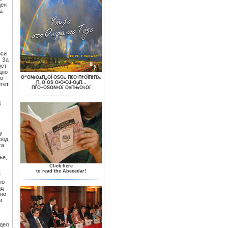
ден
а
оси
. За
ост
дно
ко
О“О№О±П„ОЇ ОЅО± П€О·П†ОЇПѓП‰
П„О·ОЅ О•О•ОЈ-ОџП…
тет.
ПЃО¬ОЅО№Ої О¤ПЊОѕОї
д
у
род
га
ње,
Click here
to read the Abecedar!
т
но
од
лно
и.
 дел