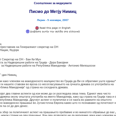
Соопштение за медиумите
Писмо до Метју Нимиц
Лерин - 5 ноември, 2007
ц
 преставник на Генералниот секретар на ОН
Нации, Њујорк
т Секретар на ОН - Бан Ки Мун
та за Надворешни работи на Грција - Дора Бакојани
 за Надворешни работи на Република Македонија - Антонио Милошоски
Г-дин Нимиц,
ни како членови на македонското малцинство во Грција да Ви се обратиме уште еднаш*
 ги нашите ставови во врска со несогласувањето на грчката држава со употребата на
ублика Македонија“ од страна на соседната држава.
ојат два главни аспекти од кои може да се разгледува оваа тема. Едниот има чисто
држина околу општата употреба на името Македонија, како од страна на Грција така и 
епублика Македонија. Другиот аспект е политички и се наоѓа во рамките на општото
но македонско прашање во Југоисточна Европа какво што го познаваме од почетокот 
к па се до ден денес.
ва збор за политичкиот аспект на прашањето пробавме и во минатото обраќање до вас 
 некои страни на ова прашање. Кон ова дозволете ни да веруваме дека како членови н