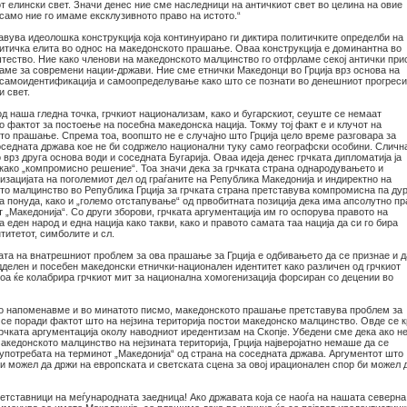
т елински свет. Значи денес ние сме наследници на античкиот свет во целина на овие
само ние го имаме ексклузивното право на истото.“
авува идеолошка конструкција која континуирано ги диктира политичките определби на
литичка елита во однос на македонското прашање. Оваа конструкција е доминантна во
штество. Ние како членови на македонското малцинство го отфрламе секој антички при
ваме за современи нации-држави. Ние сме етнички Македонци во Грција врз основа на
 самоидентификација и самоопределување како што се познати во денешниот прогрес
и свет.
од наша гледна точка, грчкиот национализам, како и бугарскиот, сеуште се немаат
 фактот за постоење на посебна македонска нација. Токму тој факт е и клучот на
то прашање. Спрема тоа, воопшто не е случајно што Грција цело време разговара за
оседната држава кое не би содржело национални туку само географски особини. Сличн
 врз друга основа води и соседната Бугарија. Оваа идеја денес грчката дипломатија ја
како „компромисно решение“. Тоа значи дека за грчката страна однародувањето и
изацијата на поголемиот дел од граѓаните на Република Македонија и индиректно на
то малцинство во Република Грција за грчката страна претставува компромисна па дур
а понуда, како и „големо отстапување“ од првобитната позиција дека има апсолутно пр
 „Македонија“. Со други зборови, грчката аргументација им го оспорува правото на
 еден народ и една нација како такви, како и правото самата таа нација да си го бира
титетот, симболите и сл.
ата на внатрешниот проблем за ова прашање за Грција е одбивањето да се признае и д
дделен и посебен македонски етнички-национален идентитет како различен од грчкиот
тоа ќе колабрира грчкиот мит за национална хомогенизација форсиран со децении во
то напоменавме и во минатото писмо, македонското прашање претставува проблем за
 се поради фактот што на нејзина територија постои македонско малцинство. Овде се 
грчката аргументација околу наводниот иредентизам на Скопје. Убедени сме дека ако н
кедонското малцинство на нејзината територија, Грција најверојатно немаше да се
 употребата на терминот „Македонија“ од страна на соседната држава. Аргументот што
и можел да држи на европската и светската сцена за овој ирационален спор би можел 
етставници на меѓународната заедница! Ако државата која се наоѓа на нашата северна