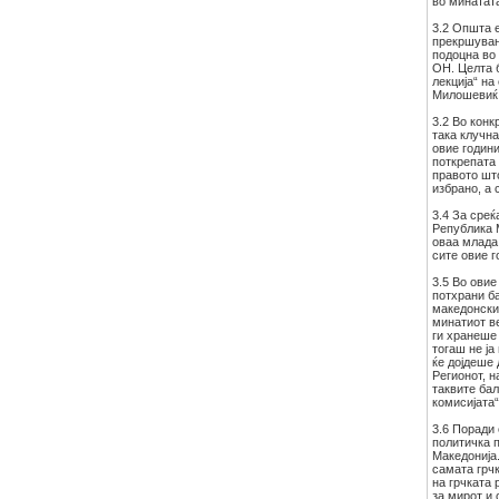
во минатат
3.2 Општа 
прекршувањ
подоцна во
ОН. Целта б
лекција“ н
Милошевиќ 
3.2 Во конк
така клучна
овие години
поткрепата
правото што
избрано, а 
3.4 За среќ
Република 
оваа млада
сите овие г
3.5 Во ови
потхрани ба
македонскио
минатиот в
ги хранеше
тогаш не ј
ќе дојдеше
Регионот, 
таквите ба
комисијата“
3.6 Поради
политичка п
Македонија
самата грчк
на грчката 
за мирот и