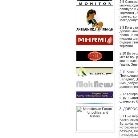
2.8 Сметаме
меѓународн
опишува и 
терминот „
пример, ко
Македонија“
2.9 Кога ст
добиле мак
лесно на ис
никаква „за
бидејќи ста
термини.
2.10 Во ово
место во Гр
кои се сам
Грција. Зна
2.11 Како 
Перифериит
Западна“, 
има „забуна
дополнител
2.12 Генер
стручњаците
слично во 
3. ДОБРО
3.1 Ние ве
балканските
Бугарија, 
истовремен
разбира, си
големодржа