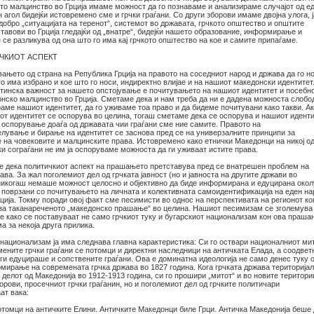
то малцинство во Грција имаме можност да го познаваме и анализираме случајот од е
агол бидејќи истовремено сме и грчки граѓани. Со други зборови имаме двојна улога, ј
обро „ситуацијата на теренот“, системот во државата, грчкото општество и општите
тавови во Грција гледајќи од „внатре“, бидејќи нашето образование, информирање и
се разликува од она што го има кај грчкото општество на кое и самите припаѓаме.
ИЧКИОТ АСПЕКТ
ањето од страна на Република Грција на правото на соседниот народ и држава да го н
о има избрано и кое што го носи, индиректно влијае и на нашиот македонски идентитет
штинска важност за нашето опстојување е почитувањето на нашиот идентитет и посебн
онско малцинство во Грција. Сметаме дека и нам треба да ни е дадена можноста слобо
раме нашиот идентитет, да го уживаме тоа право и да бидеме почитувани како такви. А
от идентитет се оспорува во целина, тогаш сметаме дека се оспорува и нашиот иденти
а оспорување доаѓа од државата чии граѓани сме ние самите. Правото на
лување и бирање на идентитет се заснова пред се на универзалните принципи за
 на човековите и малцинските права. Истовремено како етнички Македонци на никој о
и сограѓани не им ја оспоруваме можноста да ги уживаат истите права.
е дека политичкиот аспект на прашањето претставува пред се внатрешен проблем на
ава. За жал поголемиот дел од грчката јавност (но и јавноста на другите држави во
 никогаш немаше можност целосно и објективно да биде информирана и едуцирана окол
поврзани со почитувањето на личната и колективната самоидентификација на еден на
ција. Токму поради овој факт сме песимисти во однос на перспективата на регионот ко
за таканареченото „македонско прашање“ во целина. Нашиот песимизам се зголемува
е како се поставуваат не само грчкиот туку и бугарскиот национализам кон ова праша
ма за некоја друга прилика.
 национализам ја има следнава главна карактеристика: Си го оствари националниот ми
ените грчки граѓани се потомци и директни наследници на античката Елада, а соодвет
ги едуцираше и сопствените граѓани. Ова е доминатна идеологија не само денес туку 
мирање на современата грчка држава во 1827 година. Кога грчката држава територија
 делот од Македонија во 1912-1913 година, си го прошири „митот“ и во новите територи
орови, просечниот грчки граѓанин, но и поголемиот дел од грчките политичари
ат вака:
отомци на античките Елини. Античките Македонци биле Грци. Античка Македонија беше