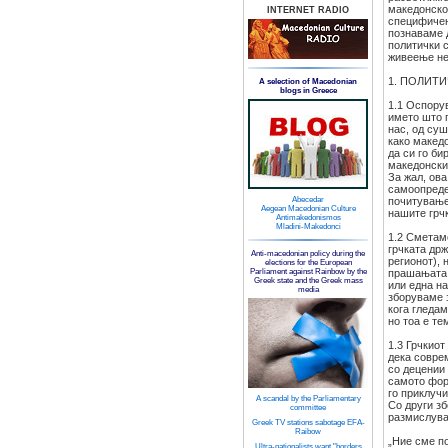
македонско
INTERNET RADIO
специфичен 
познаваме д
политички с
живеење не 
1. ПОЛИТ
A selection of Macedonian
blogs in Greece
1.1 Оспорув
името што г
нас, од су
како макед
да си го би
македонски
За жал, ов
самоопреде
Abecedar
почитување
Aegean Macedonian Culture
нашите грчк
Antimakedonismos
Mladini-Makedonci
1.2 Сметам
грчката држ
Anti-macedonian policy during the
регионот),
elections for the European
Parliament against Rainbow by the
прашањата 
Greek state and the Greek mass
или една на
media
зборуваме 
кога гледам
но тоа е те
1.3 Грчкиот
дека соврем
со децении 
самото фор
го приклучи
A scandal by the Parliamentary
Со други зб
committee
размислува
Greek TV stations sabotage EFA-
Raibow
„Ние сме п
Ultra-nationalists want "borders