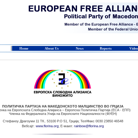
Home
About Us
News
Reports
Video
ПОЛИТИЧКА ПАРТИЈА НА МАКЕДОНСКОТО МАЛЦИНСТВО ВО ГРЦИЈА
енка на Европската Слободна Алијанса – Европска Политичка Партија (ЕСА - ЕПП)
Членка на Федералната Унија на Европските Националности (ФУЕН)
Стефаноу Драгоуми 11 ТК.. 53100 P.O 51, Грција; Тел/Факс 0030 23850 46548
Вебсајт:
www.florina.org
; Е-маил:
rainbow@florina.org