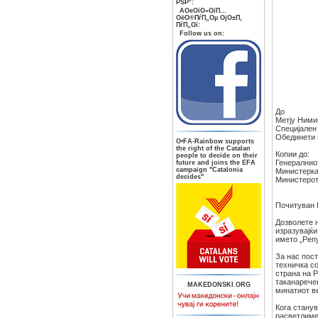
РЅР°:
AОєОїО»ОїП…
ОёО®ПѓП„Оµ ОјО±П‚
ПѓП„Ої:
Follow us on:
До
Метју Ними
Специјален
Обединети 
О•FA-Rainbow supports
the right of the Catalan
Копии до:
people to decide on their
Генералнио
future and joins the EFA
campaign "Catalonia
Министерка
decides"
Министерот
Почитуван 
Дозволете 
изразувајќи
името „Реп
За нас пост
техничка со
страна на Р
таканарече
MAKEDONSKI.ORG
минатиот ве
Кога стану
расветлиме