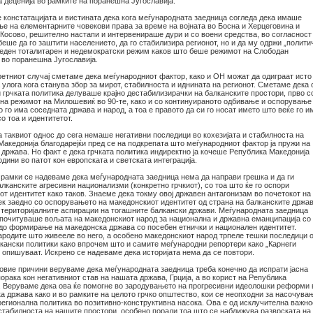
а деценија во рамките на поранешна Југославија.
е констатацијата и вистината дека кога меѓународната заедница согледа дека имаше
е на елементарните човекови права за време на војната во Босна и Херцеговина и
 Косово, решително настапи и интервенираше дури и со воени средства, во согласност
еше да го заштити населението, да го стабилизира регионот, но и да му одржи „полити
а еден тоталитарен и недемократски режим каков што беше режимот на Слободан
во поранешна Југославија.
ретниот случај сметаме дека меѓународниот фактор, како и ОН можат да одиграат исто
 улога кога станува збор за мирот, стабилноста и иднината на регионот. Сметаме дека 
 грчката политика делуваше крајно дестабилизирачки на балканските простори, прво с
 на режимот на Милошевиќ во 90-те, како и со континуираното одбивање и оспорување
 го има соседната држава и народ, а тоа е правото да си го носат името што веќе го и
со тоа и идентитетот.
а таквиот однос до сега немаше негативни последици во кохезијата и стабилноста на
Македонија благодарејќи пред се на подкрепата што меѓународниот фактор ја пружи на
 држава. Но факт е дека грчката политика индиректно ја кочеше Република Македонија
одини во патот кон европската и светската интеграција.
е рамки се надеваме дека меѓународната заедница нема да направи грешка и да ги
лканските агресивни национализми (конкретно грчкиот), со тоа што ќе го оспори
т идентитет како таков. Знаеме дека токму овој државен антагонизам во почетокот на
ек заедно со оспорувањето на македонскиот идентитет од страна на балканските држав
 територијалните аспирации на тогашните балкански држави. Меѓународната заедница
а почитуваше вољата на македонскиот народ за национална и државна еманципација со
 до формирање на македонска држава со посебен етнички и национален идентитет.
народите што живееле во него, а особено македонскиот народ трпеле тешки последици 
лкански политики како впрочем што и самите меѓународни репортери како „Карнеги
 опишуваат. Искрено се надеваме дека историјата нема да се повтори.
 овие причини веруваме дека меѓународната заедница треба конечно да испрати јасна
орака кон негативниот став на нашата држава, Грција, а во корист на Република
. Веруваме дека ова ќе помогне во зародувањето на прогресивни идеолошки реформи 
а држава како и во рамките на целото грчко општество, кои се неопходни за насочува
регионална политика во позитивно-конструктивна насока. Ова е од исклучителна важно
 стабилноста на нашите простори, особено поради тоа што се наближува разврската на