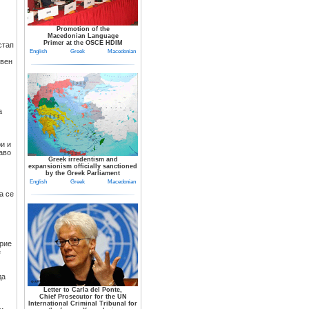
Promotion of the
Macedonian Language
Primer at the OSCE HDIM
стап
English
Greek
Macedonian
ивен
а
и и
аво
Greek irredentism and
expansionism officially sanctioned
by the Greek Parliament
English
Greek
Macedonian
а се
крие
е
да
Letter to Carla del Ponte,
Chief Prosecutor for the UN
International Criminal Tribunal for