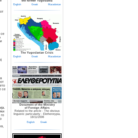
и
the former Yugoslavia
English
Greek
Macedonian
иот
 се
о
ки
The Yugoslavian Crisis
English
Greek
Macedonian
ј
на
нот
мето
е се
Document of the Ministry
ја.
of Foreign Affairs
ики
Related to the article - The obvious
linguistic particularity - Eletherotypia,
 го
18/11/2006
о
English
Greek
ка,