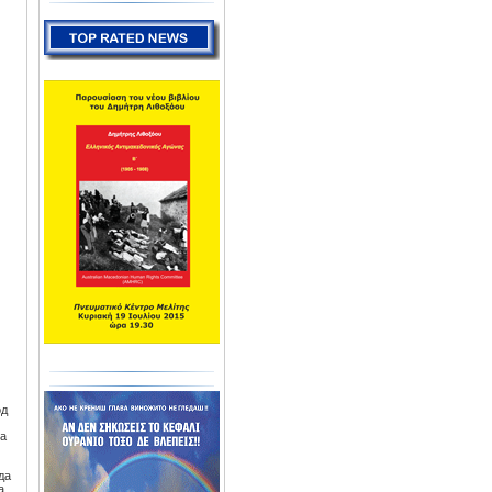
од
на
да
а