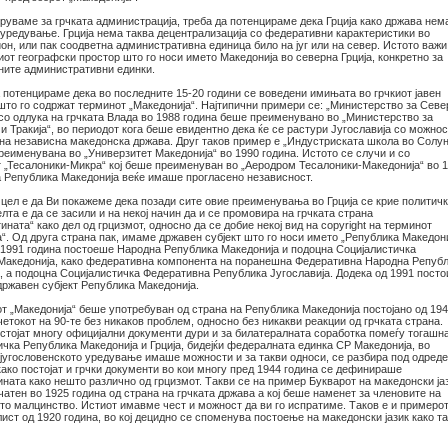
оруваме за грчката администрација, треба да потенцираме дека Грција како држава нем
уредување. Грција нема таква децентрализација со федеративни карактеристики во
он, или пак соодветна административна единица било на југ или на север. Истото важи
от географски простор што го носи името Македонија во северна Грција, конкретно за
ните административни единки.
 потенцираме дека во последните 15-20 години се воведени имињата во грчкиот јавен
 што го содржат терминот „Македонија“. Најтипични примери се: „Министерство за Севе
 со одлука на грчката Влада во 1988 година беше преименувано во „Министерство за
и Тракија“, во периодот кога беше евидентно дека ќе се растури Југославија со можнос
на независна македонска држава. Друг таков пример е „Индустриската школа во Солун
реименувана во „Универзитет Македонија“ во 1990 година. Истото се случи и со
 „Тесалоники-Микра“ кој беше преименуван во „Аеродром Тесалоники-Македонија“ во 
га Република Македонија веќе имаше прогласено независност.
 цел е да Ви покажеме дека позади сите овие преименувања во Грција се крие политич
лта е да се засили и на некој начин да и се промовира на грчката страна
ната“ како дел од грцизмот, односно да се добие некој вид на copyright на терминот
“. Од друга страна пак, имаме државен субјект што го носи името „Република Македони
 1991 година постоеше Народна Република Македонија и подоцна Социјалистичка
Македонија, како федеративна компонента на поранешна Федеративна Народна Репуб
, а подоцна Социјалистичка Федеративна Република Југославија. Додека од 1991 посто
државен субјект Република Македонија.
от „Македонија“ беше употребуван од страна на Република Македонија постојано од 19
четокот на 90-те без никаков проблем, односно без никакви реакции од грчката страна.
стојат многу официјални документи дури и за билатералната соработка помеѓу тогашн
чка Република Македонија и Грција, бидејќи федералната единка СР Македонија, во
 југословенското уредување имаше можности и за такви односи, се разбира под одред
ако постојат и грчки документи во кои многу пред 1944 година се дефинираше
ната како нешто различно од грцизмот. Такви се на пример Букварот на македонски ја
чатен во 1925 година од страна на грчката држава а кој беше наменет за членовите на
то малцинство. Истиот имавме чест и можност да ви го испратиме. Таков е и примерот
ист од 1920 година, во кој децидно се споменува постоење на македонски јазик како т