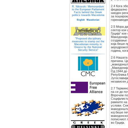
2.4 Кога зб
R. Nikovski: Memorandum
федерално 
to the European Parliament
Facts behind the Greek
ниеден реги
politics towards Macedonia
за пошироки
горенаведе
English
Macedonian
2.5 Мора да
сектор кои
Грција“ кое
Македонија 
"Proposed disciplinary
создавање 
measures to stamp out the
која беше п
Macedonian minority in
аеродромот
Greece by the National
Security Service"
година, ко
2.6 Нашата
причина. Це
„македоншти
„Македонија
Од 1944 до
Република 
Југославија
независен 
2.7 Термин
па се до по
Впрочем по
Социјалисти
рамките на
услови. Сек
македоншти
кој беше пе
македонско
пописниот л
во Грција.