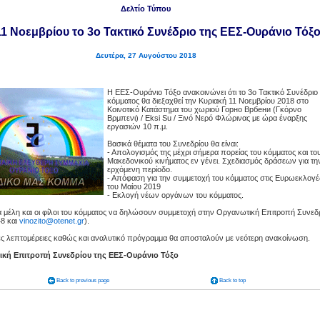
Δελτίο Τύπου
11 Νοεμβρίου το 3ο Τακτικό Συνέδριο της ΕΕΣ-Ουράνιο Τόξ
Δευτέρα, 27 Αυγούστου 2018
Η ΕΕΣ-Ουράνιο Τόξο ανακοινώνει ότι το 3ο Τακτικό Συνέδριο
κόμματος θα διεξαχθεί την Κυριακή 11 Νοεμβρίου 2018 στο
Κοινοτικό Κατάστημα του χωριού Горно Врбени (Γκόρνο
Βρμπενι) / Εksi Su / Ξινό Νερό Φλώρινας με ώρα έναρξης
εργασιών 10 π.μ.
Βασικά θέματα του Συνεδρίου θα είναι:
- Απολογισμός της μέχρι σήμερα πορείας του κόμματος και το
Μακεδονικού κινήματος εν γένει. Σχεδιασμός δράσεων για τη
ερχόμενη περίοδο.
- Απόφαση για την συμμετοχή του κόμματος στις Ευρωεκλογέ
του Μαίου 2019
- Εκλογή νέων οργάνων του κόμματος.
α μέλη και οι φίλοι του κόμματος να δηλώσουν συμμετοχή στην Οργανωτική Επιτροπή Συνεδ
8 και
vinozito@otenet.gr
).
ς λεπτομέρειες καθώς και αναλυτικό πρόγραμμα θα αποσταλούν με νεότερη ανακοίνωση.
κή Επιτροπή Συνεδρίου της ΕΕΣ-Ουράνιο Τόξο
Back to previous page
Back to top