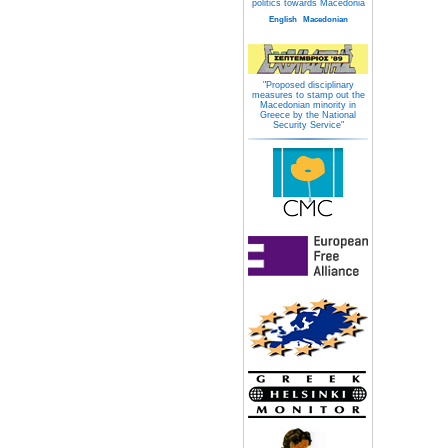
politics towards Macedonia
English
Macedonian
"Proposed disciplinary
measures to stamp out the
Macedonian minority in
Greece by the National
Security Service"