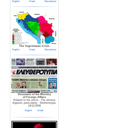
English
Greek
Macedonian
The Yugoslavian Crisis
English
Greek
Macedonian
Document of the Ministry
of Foreign Affairs
Related to the article - The obvious
linguistic particularity - Eletherotypia,
18/11/2006
English
Greek