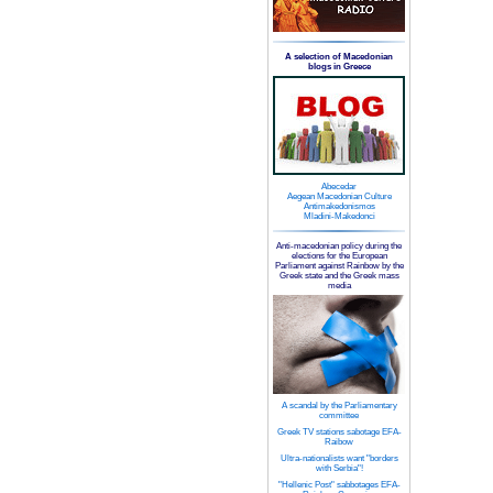
A selection of Macedonian
blogs in Greece
Abecedar
Aegean Macedonian Culture
Antimakedonismos
Mladini-Makedonci
Anti-macedonian policy during the
elections for the European
Parliament against Rainbow by the
Greek state and the Greek mass
media
A scandal by the Parliamentary
committee
Greek TV stations sabotage EFA-
Raibow
Ultra-nationalists want "borders
with Serbia"!
"Hellenic Post" sabbotages EFA-