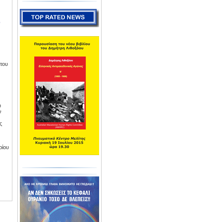
ο
 του
υ
ν
ς
ρίου