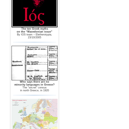
The ten Greek myths
on the “Macedonian issue”
By IOS team – Eletherotypia,
23/10/2005
Who says there are no
minority languages in Greece?
The "secret" census
in north Greece, in 1920