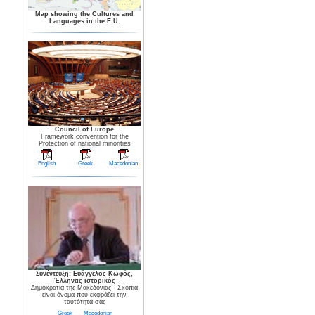
Map showing the Cultures and
Languages in the E.U.
Council of Europe
Framework convention for the
Protection of national minorities
English
Greek
Macedonian
Συνέντευξη: Ευάγγελος Κωφός,
Έλληνας ιστορικός
Δημοκρατία της Μακεδονίας - Σκόπια
είναι όνομα που εκφράζει την
ταυτότητά σας
Greek
Macedonian