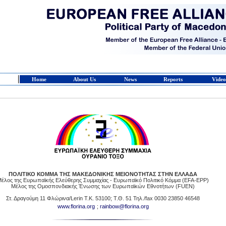
Home
About Us
News
Reports
Video
ΠΟΛΙΤΙΚΟ ΚΟΜΜΑ ΤΗΣ ΜΑΚΕΔΟΝΙΚΗΣ ΜΕΙΟΝΟΤΗΤΑΣ ΣΤΗΝ ΕΛΛΑΔΑ
έλος της Ευρωπαϊκής Ελεύθερης Συμμαχίας - Ευρωπαϊκό Πολιτικό Κόμμα (EFA-EPP)
Μέλος της Ομοσπονδιακής Ένωσης των Ευρωπαϊκών Εθνοτήτων (FUEN)
Στ. Δραγούμη 11 Φλώρινα/Lerin Τ.Κ. 53100; Τ.Θ. 51 Τηλ./fax 0030 23850 46548
www.florina.org
;
rainbow@florina.org