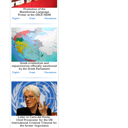
Promotion of the
Macedonian Language
Primer at the OSCE HDIM
English
Greek
Macedonian
Greek irredentism and
expansionism officially sanctioned
by the Greek Parliament
English
Greek
Macedonian
Letter to Carla del Ponte,
Chief Prosecutor for the UN
International Criminal Tribunal for
the former Yugoslavia