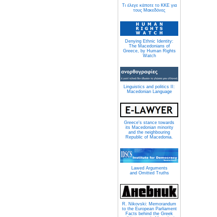
Τι έλεγε κάποτε το ΚΚΕ για
τους Μακεδόνες
Denying Ethnic Identity:
The Macedonians of
Greece, by Human Rights
Watch
Linguistics and politics II:
Macedonian Language
Greece's stance towards
its Macedonian minority
and the neighbouring
Republic of Macedonia.
Lawed Arguments
and Omitted Truths
R. Nikovski: Memorandum
to the European Parliament
Facts behind the Greek