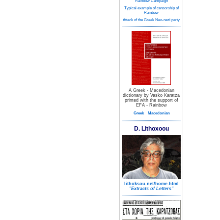
Rainbow Campaign
Typical example of censorship of
Rainbow
Attack of the Greek Neo-nazi party
A Greek - Macedonian
dictionary by Vasko Karatza
printed with the support of
EFA - Rainbow
Greek
Macedonian
D. Lithoxoou
lithoksou.net/home.html
"Extracts of Letters"