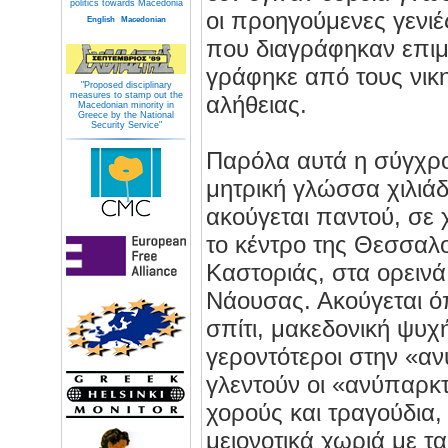
politics towards Macedonia
οι προηγούμενες γενιέ
English
Macedonian
που διαγράφηκαν επιμ
γράφηκε από τους νικη
"Proposed disciplinary
measures to stamp out the
αλήθειας.
Macedonian minority in
Greece by the National
Security Service"
Παρόλα αυτά η σύγχρ
μητρική γλώσσα χιλιάδ
ακούγεται παντού, σε 
το κέντρο της Θεσσαλο
Καστοριάς, στα ορεινά
Νάουσας. Ακούγεται ό
σπίτι, μακεδονική ψυχ
γεροντότεροι στην «α
γλεντούν οι «ανύπαρκ
χορούς και τραγούδια
μειονοτικά χωριά με τ