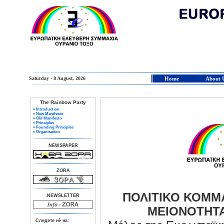
Saturday - 8 August, 2026
Home
About 
The Rainbow Party
» Introduction
» New Manifesto
» Old Manifesto
» Principles
» Founding Principles
» Organisation
NEWSPAPER
ZORA
ΠΟΛΙΤΙΚΟ ΚΟΜΜ
NEWSLETTER
ΜΕΙΟΝΟΤΗΤΑ
Следете нè на: