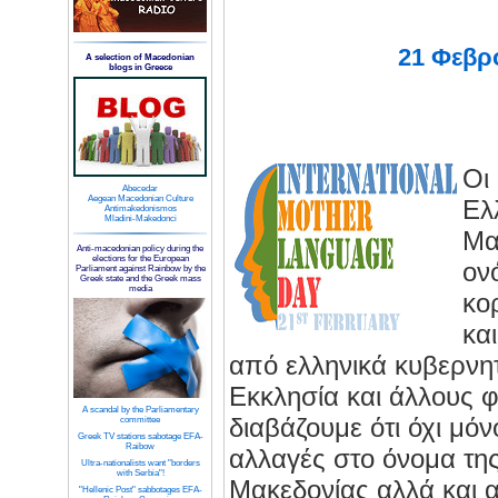
21 Φεβρ
A selection of Macedonian
blogs in Greece
Οι
Abecedar
Aegean Macedonian Culture
Ελ
Antimakedonismos
Mladini-Makedonci
Μα
Anti-macedonian policy during the
elections for the European
ον
Parliament against Rainbow by the
Greek state and the Greek mass
media
κο
κα
από ελληνικά κυβερνητ
Εκκλησία και άλλους φ
A scandal by the Parliamentary
διαβάζουμε ότι όχι μό
committee
Greek TV stations sabotage EFA-
Raibow
αλλαγές στο όνομα τη
Ultra-nationalists want "borders
with Serbia"!
Μακεδονίας αλλά και 
"Hellenic Post" sabbotages EFA-