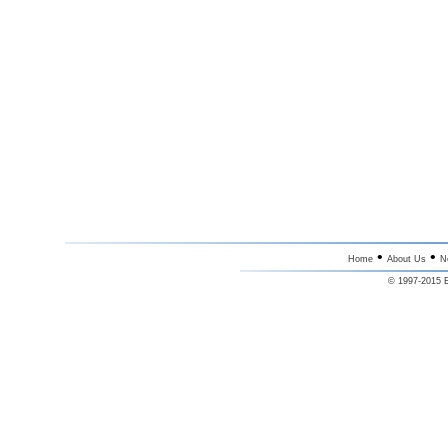
•
•
Home
About Us
N
© 1997-2015 E