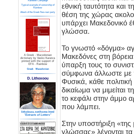
Rainbow Campaign
εθνική ταυτότητα και τ
Typical example of censorship of
Rainbow
θέση της χώρας ακολο
Attack of the Greek Neo-nazi party
υπάρχει Μακεδονικό έ
γλώσσα.
Το γνωστό «δόγμα» αγγ
Μακεδόνες στη βόρεια
A Greek - Macedonian
dictionary by Vasko Karatza
printed with the support of
ύπαρξη τους το συνισ
EFA - Rainbow
Greek
Macedonian
σύμφωνα άλλωστε με τ
D. Lithoxoou
Φυσικά, κάθε πολιτική 
δικαίωμα να μιμείται 
το κεφάλι στην άμμο α
που λάμπει.
lithoksou.net/home.html
"Extracts of Letters"
Στην υποστήριξη «της
γλώσσας» λέγονται τα 