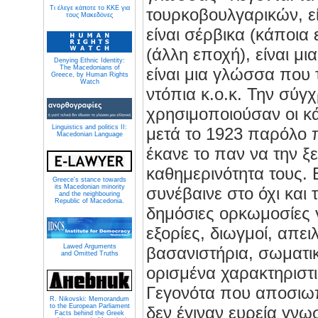
Τι έλεγε κάποτε το ΚΚΕ για
τουρκοβουλγαρικών, ε
τους Μακεδόνες
είναι σέρβικα (κάποια 
(άλλη εποχή), είναι μ
Denying Ethnic Identity:
The Macedonians of
είναι μια γλώσσα που τ
Greece, by Human Rights
Watch
ντόπια κ.ο.κ. Την σύ
χρησιμοποιούσαν οι κά
Linguistics and politics II:
μετά το 1923 παρόλο π
Macedonian Language
έκανε το παν να την ξ
καθημερινότητα τους. Ε
Greece's stance towards
its Macedonian minority
συνέβαινε στο όχι και
and the neighbouring
Republic of Macedonia.
δημόσιες ορκωμοσίες γ
εξορίες, διωγμοί, απει
Lawed Arguments
βασανιστήρια, σωματικ
and Omitted Truths
ορισμένα χαρακτηριστ
Γεγονότα που αποσιω
R. Nikovski: Memorandum
to the European Parliament
δεν έγιναν ευρεία γνω
Facts behind the Greek