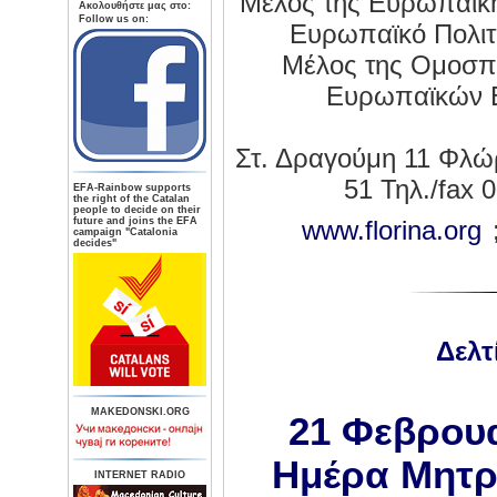
Μέλος της Ευρωπαϊκή
Aκολουθήστε μας στο:
Follow us on:
Ευρωπαϊκό Πολιτ
Μέλος της Ομοσπ
Ευρωπαϊκών 
Στ. Δραγούμη 11 Φλώρι
51 Τηλ./fax 
ΕFA-Rainbow supports
the right of the Catalan
people to decide on their
future and joins the EFA
www.florina.org
campaign "Catalonia
decides"
Δελτ
MAKEDONSKI.ORG
21 Φεβρουα
Ημέρα Μητρ
INTERNET RADIO