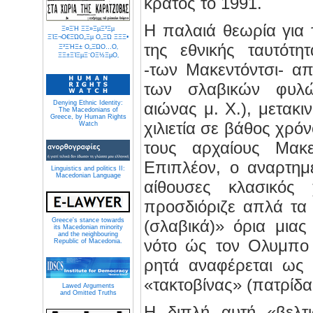
κράτος το 1991.
Η παλαιά θεωρία για
Ξ¤ΞΉ Ξ­Ξ»ΞµΞ³Ξµ
ΞΊΞ¬Ο€ΞΏΟ„Ξµ Ο„ΞΏ ΞΞΞ•
της εθνικής ταυτότ
Ξ³ΞΉΞ± Ο„ΞΏΟ…Ο‚
ΞΞ±ΞΊΞµΞ΄ΟΞ½ΞµΟ‚
-των Μακεντόντσι- α
των σλαβικών φυλ
Denying Ethnic Identity:
αιώνας μ. Χ.), μετακι
The Macedonians of
Greece, by Human Rights
χιλιετία σε βάθος χρόν
Watch
τους αρχαίους Μακε
Επιπλέον, ο αναρτημέ
Linguistics and politics II:
Macedonian Language
αίθουσες κλασικός
προσδιόριζε απλά τα 
Greece's stance towards
(σλαβικά)» όρια μιας
its Macedonian minority
and the neighbouring
νότο ώς τον Ολυμπο 
Republic of Macedonia.
ρητά αναφέρεται ως 
«τακτοβίνας» (πατρίδα
Lawed Arguments
and Omitted Truths
Η διπλή αυτή «βελτ