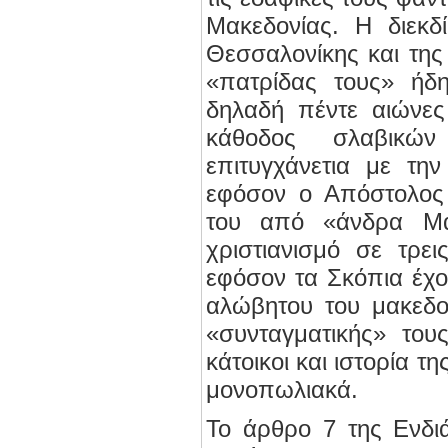
Μακεδονίας. Η διεκδ
Θεσσαλονίκης και της
«πατρίδας τους» ήδ
δηλαδή πέντε αιώνες
κάθοδος σλαβικώ
επιτυγχάνετια με τη
εφόσον ο Απόστολος
του από «άνδρα Μα
χριστιανισμό σε τρει
εφόσον τα Σκόπια έχ
αλώβητου του μακεδο
«συνταγματικής» του
κάτοικοι και ιστορία τ
μονοπωλιακά.
Το άρθρο 7 της Ενδι