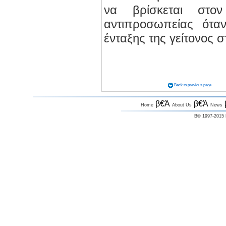
να βρίσκεται στον
αντιπροσωπείας όταν
ένταξης της γείτονος
Back to previous page
β€Ά
β€Ά
Home
About Us
News
Β© 1997-2015 