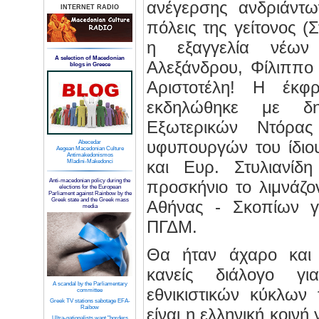
ανέγερσης ανδριάντ
INTERNET RADIO
πόλεις της γείτονος (
η εξαγγελία νέων
A selection of Macedonian
Αλεξάνδρου, Φίλιππο 
blogs in Greece
Αριστοτέλη! Η έκφ
εκδηλώθηκε με δη
Εξωτερικών Ντόρα
υφυπουργών του ίδιο
Abecedar
Aegean Macedonian Culture
Antimakedonismos
και Ευρ. Στυλιανίδ
Mladini-Makedonci
Anti-macedonian policy during the
προσκήνιο το λιμνάζ
elections for the European
Parliament against Rainbow by the
Greek state and the Greek mass
Αθήνας - Σκοπίων γ
media
ΠΓΔΜ.
Θα ήταν άχαρο και 
κανείς διάλογο γ
A scandal by the Parliamentary
εθνικιστικών κύκλων
committee
Greek TV stations sabotage EFA-
Raibow
είναι η ελληνική κοινή
Ultra-nationalists want "borders