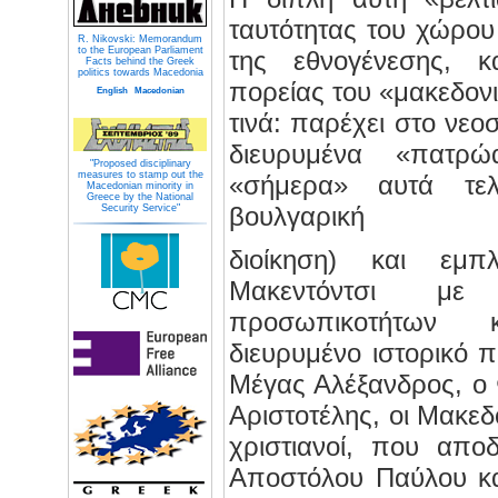
ταυτότητας του χώρου
R. Nikovski: Memorandum
to the European Parliament
της εθνογένεσης, κ
Facts behind the Greek
politics towards Macedonia
πορείας του «μακεδον
English
Macedonian
τινά: παρέχει στο νεο
διευρυμένα «πατρ
"Proposed disciplinary
measures to stamp out the
«σήμερα» αυτά τε
Macedonian minority in
Greece by the National
βουλγαρική
Security Service"
διοίκηση) και εμπ
Μακεντόντσι με
προσωπικοτήτων 
διευρυμένο ιστορικό 
Μέγας Αλέξανδρος, ο Φ
Αριστοτέλης, οι Μακεδ
χριστιανοί, που απο
Αποστόλου Παύλου κατ