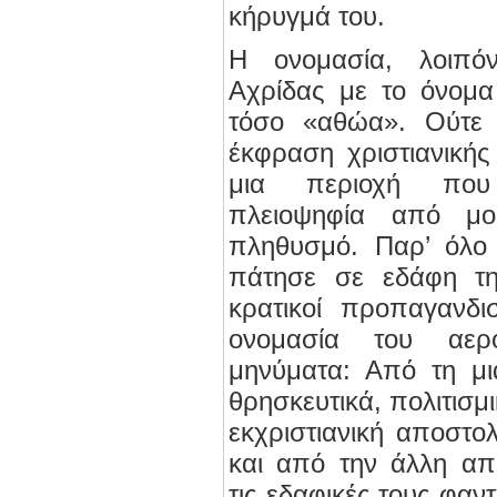
κήρυγμά του.
Η ονομασία, λοιπό
Αχρίδας με το όνομα
τόσο «αθώα». Ούτε
έκφραση χριστιανικής
μια περιοχή που 
πλειοψηφία από μο
πληθυσμό. Παρ’ όλο
πάτησε σε εδάφη τ
κρατικοί προπαγανδι
ονομασία του αερ
μηνύματα: Από τη μια
θρησκευτικά, πολιτισμι
εκχριστιανική αποστ
και από την άλλη απ
τις εδαφικές τους φαντ