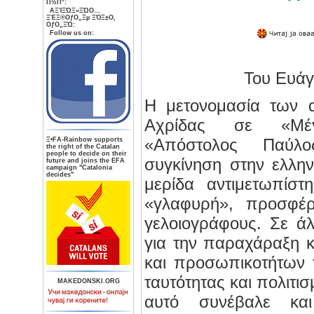
Π½Π°:
AΞΊΞΏΞ»ΞΏΟ…
ΞΈΞ®ΟƒΟ„Ξµ ΞΌΞ±Ο‚
ΟƒΟ„ΞΏ:
Follow us on:
Του Ευά
Η μετονομασία των 
Αχρίδας σε «Μέγ
«Απόστολος Παύλο
Ξ•FA-Rainbow supports
the right of the Catalan
people to decide on their
συγκίνηση στην ελλην
future and joins the EFA
campaign "Catalonia
decides"
μερίδα αντιμετωπίστ
«γλαφυρή», προσφέρ
γελοιογράφους. Σε άλ
για την παραχάραξη κ
και προσωπικοτήτων τ
ταυτότητας και πολιτισ
MAKEDONSKI.ORG
αυτό συνέβαλε κα