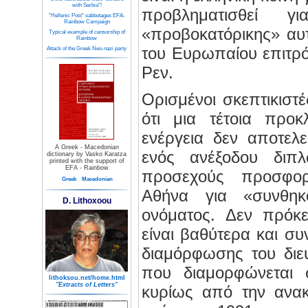
with Serbia"!
προβληματισθεί 
"Hellenic Post" sabbotages EFA-
Rainbow Campaign
«προβοκατόρικης» αυτ
Typical example of censorship of
Rainbow
του Ευρωπαίου επιτρό
Attack of the Greek Neo-nazi party
Ρεν.
Ορισμένοι σκεπτικιστ
ότι μια τέτοια προ
ενέργεια δεν αποτελ
A Greek - Macedonian
ενός ανέξοδου διπλ
dictionary by Vasko Karatza
printed with the support of
EFA - Rainbow
προσεχούς προσφο
Greek
Macedonian
Αθήνα για «συνθη
D. Lithoxoou
ονόματος. Δεν πρόκει
είναι βαθύτερα και συ
διαμόρφωσης του διε
που διαμορφώνεται 
lithoksou.net/home.html
"Extracts of Letters"
κυρίως από την ανακ