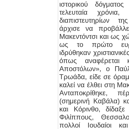
ιστορικού δόγματο
τελευταία χρόνια,
διαπιστευτηρίων τη
άρχισε να προβάλλ
Μακεντόντσι και ως χώ
ως το πρώτο ευρ
ιδρύθηκαν χριστιανικές
όπως αναφέρεται 
Αποστόλων», ο Παύλ
Τρωάδα, είδε σε όρα
καλεί να έλθει στη Μα
Ανταποκρίθηκε, π
(σημερινή Καβάλα) κα
και Κόρινθο, δίδαξ
Φιλίππους, Θεσσαλ
πολλοί Ιουδαίοι κ