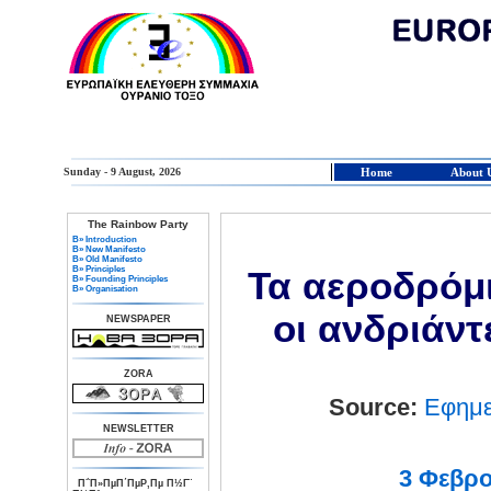
Sunday - 9 August, 2026
Home
About 
The Rainbow Party
Β» Introduction
Β» New Manifesto
Β» Old Manifesto
Β» Principles
Τα αεροδρόμ
Β» Founding Principles
Β» Organisation
οι ανδριάντ
NEWSPAPER
ZORA
Source:
Εφημε
NEWSLETTER
3 Φεβρο
Π΅Π»ΠµΠ΄ΠµΡ‚Πµ Π½Γ¨