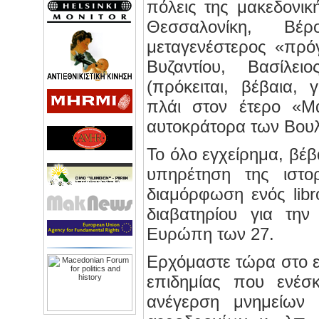
πόλεις της μακεδονική
Θεσσαλονίκη, Βέ
μεταγενέστερος «πρό
Βυζαντίου, Βασίλε
(πρόκειται, βέβαια, 
πλάι στον έτερο «Μα
αυτοκράτορα των Βου
Το όλο εγχείρημα, βέβα
υπηρέτηση της ιστο
διαμόρφωση ενός libr
διαβατηρίου για τη
Ευρώπη των 27.
Ερχόμαστε τώρα στο επ
επιδημίας που ενέσ
ανέγερση μνημείων 